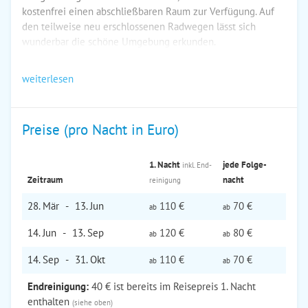
kostenfrei einen abschließbaren Raum zur Verfügung. Auf
den teilweise neu erschlossenen Radwegen lässt sich
wunderbar die schöne Umgebung erkunden.
weiterlesen
Preise (pro Nacht in Euro)
1. Nacht
jede Folge­
inkl. End­
Zeitraum
nacht
reinigung
28. Mär
-
13. Jun
110 €
70 €
ab
ab
14. Jun
-
13. Sep
120 €
80 €
ab
ab
14. Sep
-
31. Okt
110 €
70 €
ab
ab
Endreinigung:
40 € ist bereits im Reisepreis 1. Nacht
enthalten
(siehe oben)