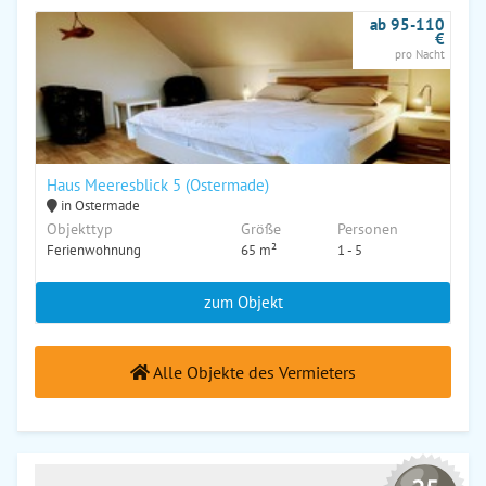
ab 95-110
€
pro Nacht
Haus Meeresblick 5 (Ostermade)
in Ostermade
Objekttyp
Größe
Personen
Ferienwohnung
65 m²
1 - 5
zum Objekt
Alle Objekte des Vermieters