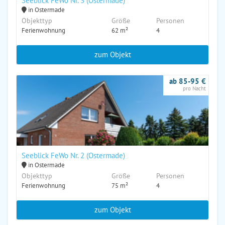
Seeblick FeWo Nr. 3 (Ostermade)
in Ostermade
Objekttyp
Größe
Personen
Ferienwohnung
62 m²
4
zum Objekt
ab 85-95 €
pro Nacht
Seeblick FeWo Nr. 2 (Ostermade)
in Ostermade
Objekttyp
Größe
Personen
Ferienwohnung
75 m²
4
zum Objekt