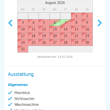
August 2026
Mo
Di
Mi
Do
Fr
Sa
So
Mo
Di
1
2
1
3
4
5
6
7
8
9
7
8
10
11
12
13
14
15
16
14
1
17
18
19
20
21
22
23
21
2
24
25
26
27
28
29
30
28
2
31
Aktualisiert am: 24.07.2026
Ausstattung
Allgemeines:
Meerblick
Nichtraucher
Waschmaschine