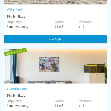
Waterkant
in Schilksee
Objekttyp
Größe
Personen
Ferienwohnung
28 m²
1 - 2
zum Objekt
online buchbar
Entenhausen
in Schilksee
Objekttyp
Größe
Personen
Ferienwohnung
51 m²
1 - 3