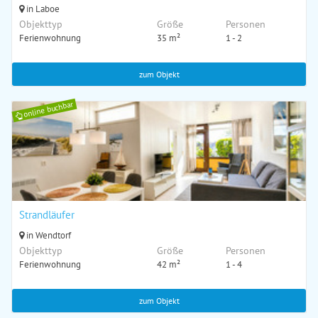
in Laboe
Objekttyp
Größe
Personen
Ferienwohnung
35 m²
1 - 2
zum Objekt
online buchbar
Strandläufer
in Wendtorf
Objekttyp
Größe
Personen
Ferienwohnung
42 m²
1 - 4
zum Objekt