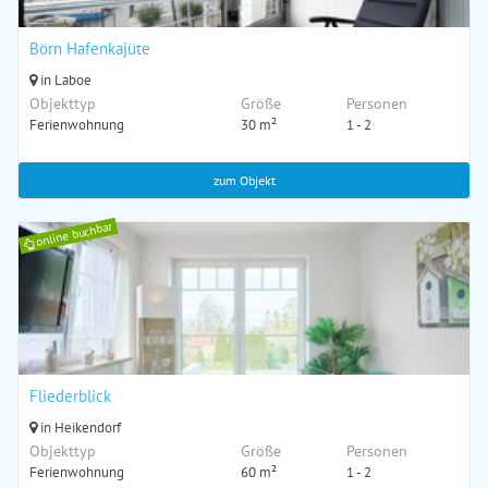
Börn Hafenkajüte
in Laboe
Objekttyp
Größe
Personen
Ferienwohnung
30 m²
1 - 2
zum Objekt
online buchbar
Fliederblick
in Heikendorf
Objekttyp
Größe
Personen
Ferienwohnung
60 m²
1 - 2