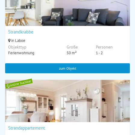
Strandkrabbe
in Laboe
Objekttyp
Größe
Personen
Ferienwohnung
50 m²
1 - 2
zum Objekt
online buchbar
Strandappartement