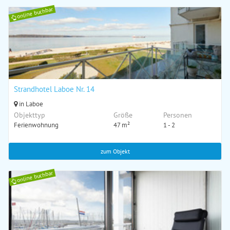
online buchbar
Strandhotel Laboe Nr. 14
in Laboe
Objekttyp
Größe
Personen
Ferienwohnung
47 m²
1 - 2
zum Objekt
online buchbar