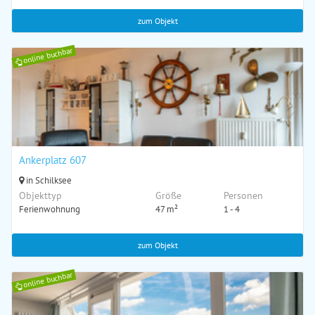
zum Objekt
online buchbar
Ankerplatz 607
in Schilksee
Objekttyp
Größe
Personen
Ferienwohnung
47 m²
1 - 4
zum Objekt
online buchbar