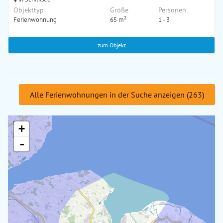
Objekttyp
Größe
Personen
Ferienwohnung
65 m²
1 - 3
zum Objekt
Alle Ferienwohnungen in der Suche anzeigen (263)
+
-