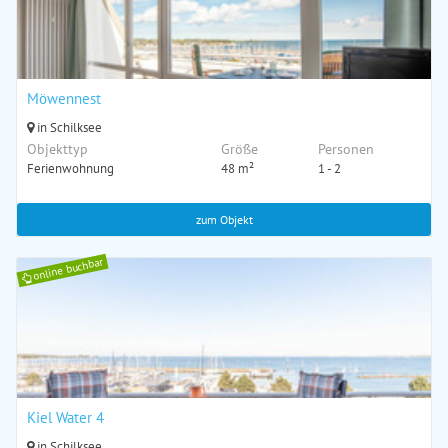
Möwennest
in Schilksee
Objekttyp
Größe
Personen
Ferienwohnung
48 m²
1 - 2
zum Objekt
online buchbar
Kiel Water 4
in Schilksee