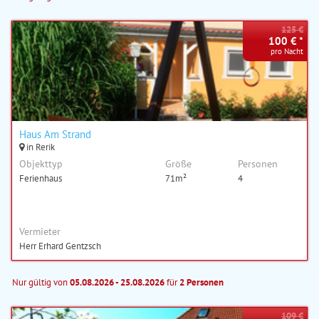
125 €
100 € *
pro Nacht
Haus Am Strand
in Rerik
Objekttyp
Größe
Personen
Ferienhaus
71m²
4
Vermieter
Herr Erhard Gentzsch
Nur gültig von
05.08.2026 - 25.08.2026
für
2 Personen
109 €