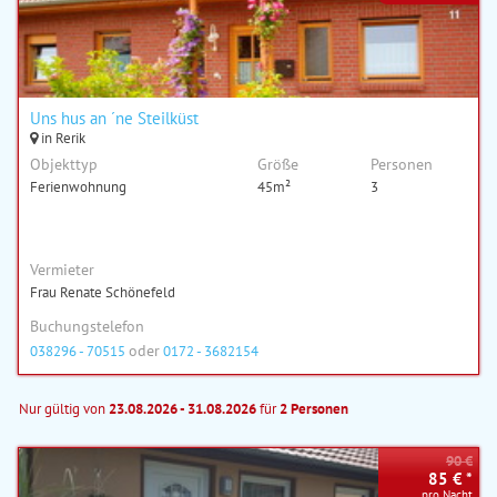
Uns hus an ´ne Steilküst
in Rerik
Objekttyp
Größe
Personen
Ferienwohnung
45m²
3
Vermieter
Frau Renate Schönefeld
Buchungstelefon
oder
038296 - 70515
0172 - 3682154
Nur gültig von
23.08.2026 - 31.08.2026
für
2 Personen
90 €
85 € *
pro Nacht