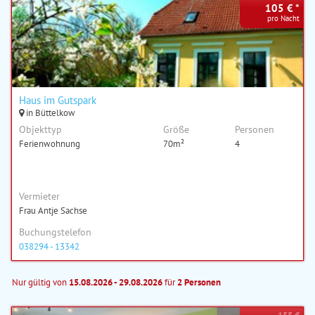
105 € *
pro Nacht
Haus im Gutspark
in Büttelkow
Objekttyp
Größe
Personen
Ferienwohnung
70m²
4
Vermieter
Frau Antje Sachse
Buchungstelefon
038294 - 13342
Nur gültig von
15.08.2026 - 29.08.2026
für
2 Personen