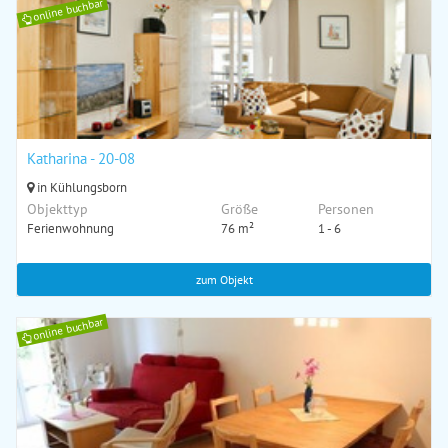
online buchbar
Katharina - 20-08
in Kühlungsborn
Objekttyp
Größe
Personen
Ferienwohnung
76 m²
1 - 6
zum Objekt
online buchbar