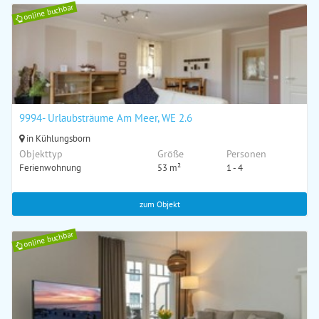
online buchbar
9994- Urlaubsträume Am Meer, WE 2.6
in Kühlungsborn
Objekttyp
Größe
Personen
Ferienwohnung
53 m²
1 - 4
zum Objekt
online buchbar