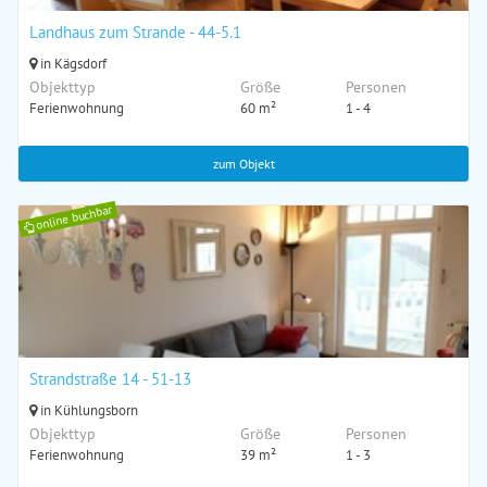
Landhaus zum Strande - 44-5.1
in Kägsdorf
Objekttyp
Größe
Personen
Ferienwohnung
60 m²
1 - 4
zum Objekt
online buchbar
Strandstraße 14 - 51-13
in Kühlungsborn
Objekttyp
Größe
Personen
Ferienwohnung
39 m²
1 - 3