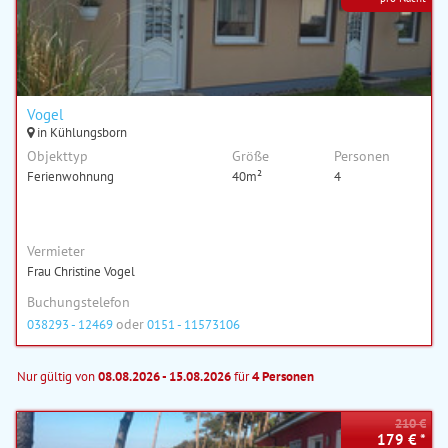
Vogel
in Kühlungsborn
Objekttyp
Größe
Personen
Ferienwohnung
40m²
4
Vermieter
Frau Christine Vogel
Buchungstelefon
oder
038293 - 12469
0151 - 11573106
Nur gültig von
08.08.2026 - 15.08.2026
für
4 Personen
210 €
179 € *