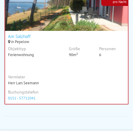
pro Nacht
Am Salzhaff
in Pepelow
Objekttyp
Größe
Personen
Ferienwohnung
90m²
6
Vermieter
Herr Lars Seemann
Buchungstelefon
0151 - 57711041