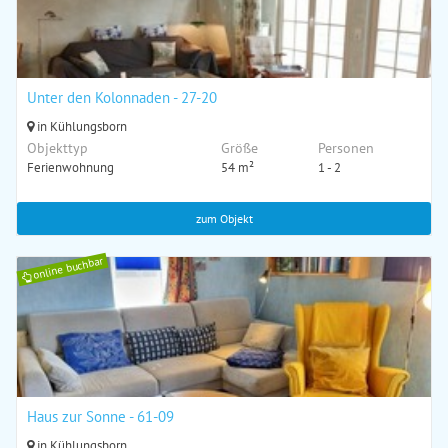
Unter den Kolonnaden - 27-20
in Kühlungsborn
Objekttyp
Größe
Personen
Ferienwohnung
54 m²
1 - 2
zum Objekt
online buchbar
Haus zur Sonne - 61-09
in Kühlungsborn