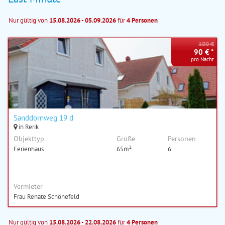
Nur gültig von
15.08.2026 - 05.09.2026
für
4 Personen
100 €
90 € *
pro Nacht
Sanddornweg 19 d
in Rerik
Objekttyp
Größe
Personen
Ferienhaus
65m²
6
Vermieter
Frau Renate Schönefeld
Nur gültig von
15.08.2026 - 22.08.2026
für
4 Personen