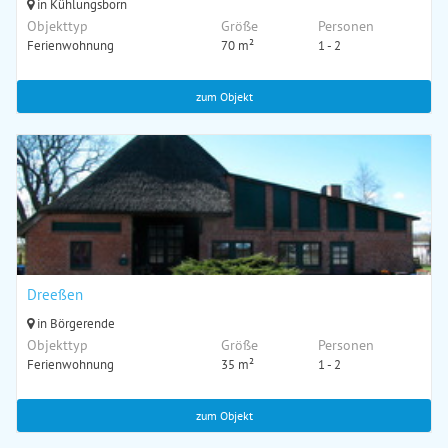
in Kühlungsborn
Objekttyp
Größe
Personen
Ferienwohnung
70 m²
1 - 2
zum Objekt
Dreeßen
in Börgerende
Objekttyp
Größe
Personen
Ferienwohnung
35 m²
1 - 2
zum Objekt