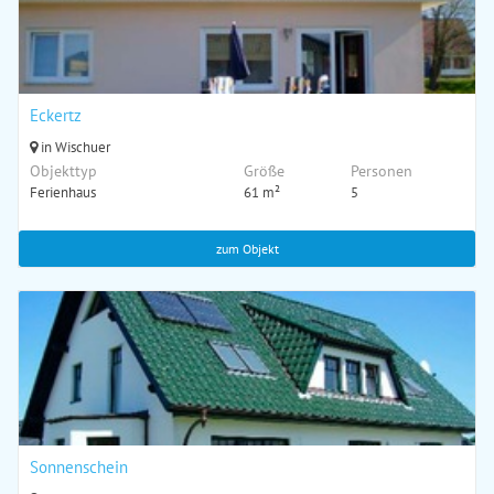
Eckertz
in Wischuer
Objekttyp
Größe
Personen
Ferienhaus
61 m²
5
zum Objekt
Sonnenschein