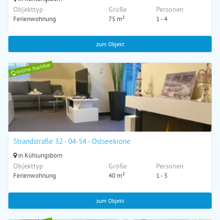
Objekttyp
Größe
Personen
Ferienwohnung
75 m²
1 - 4
zum Objekt
online buchbar
Strandstraße 32 - 04-54 - Ostseekrone
in Kühlungsborn
Objekttyp
Größe
Personen
Ferienwohnung
40 m²
1 - 3
zum Objekt