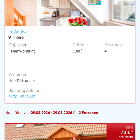
FeWo five
in Rerik
Objekttyp
Größe
Personen
Ferienwohnung
50m²
4
Vermieter
Herr Dirk Anger
Buchungstelefon
0170 - 4762643
Nur gültig von
09.08.2026 - 29.08.2026
für
2 Personen
80 €
70 € *
pro Nacht