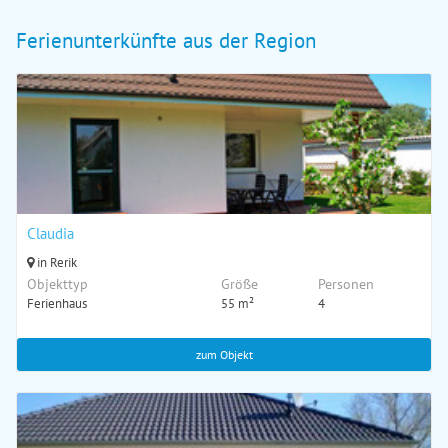
Ferienunterkünfte aus der Region
Claudia
in Rerik
Objekttyp
Größe
Personen
Ferienhaus
55 m²
4
zum Objekt