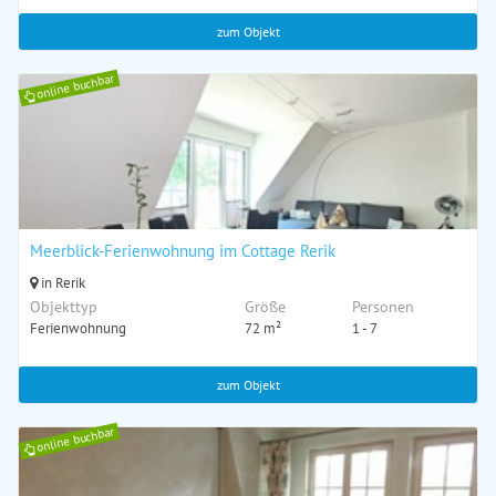
zum Objekt
online buchbar
Meerblick-Ferienwohnung im Cottage Rerik
in Rerik
Objekttyp
Größe
Personen
Ferienwohnung
72 m²
1 - 7
zum Objekt
online buchbar