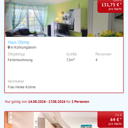
155 €
131,75 € *
pro Nacht
Haus Olymp
in Kühlungsborn
Objekttyp
Größe
Personen
Ferienwohnung
72m²
4
Vermieter
Frau Heike Kühne
Nur gültig von
14.08.2026 - 17.08.2026
für
2 Personen
74 €
64 € *
pro Nacht