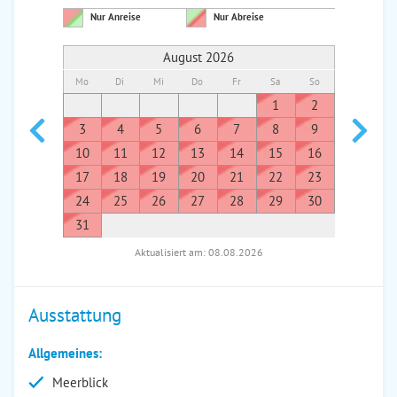
Nur Anreise
Nur Abreise
August 2026
Mo
Di
Mi
Do
Fr
Sa
So
Mo
Di
1
2
1
3
4
5
6
7
8
9
7
8
10
11
12
13
14
15
16
14
1
17
18
19
20
21
22
23
21
2
24
25
26
27
28
29
30
28
2
31
Aktualisiert am: 08.08.2026
Ausstattung
Allgemeines:
Meerblick