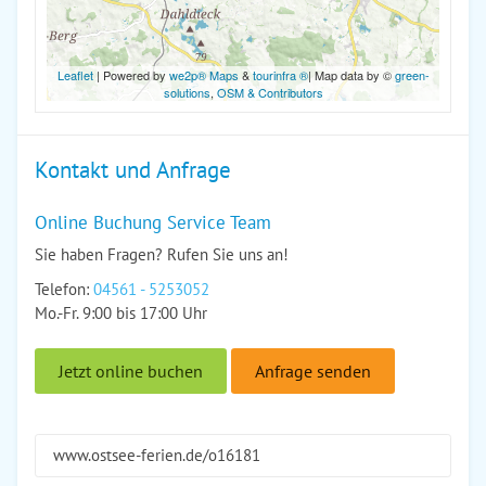
Leaflet
| Powered by
we2p® Maps
&
tourinfra ®
| Map data by ©
green-
solutions
,
OSM & Contributors
Kontakt und Anfrage
Online Buchung Service Team
Sie haben Fragen? Rufen Sie uns an!
Telefon:
04561 - 5253052
Mo.-Fr. 9:00 bis 17:00 Uhr
Jetzt online buchen
Anfrage senden
www.ostsee-ferien.de/o16181