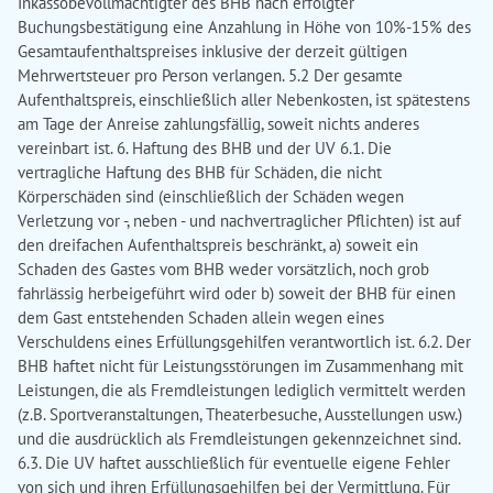
Inkassobevollmächtigter des BHB nach erfolgter
Buchungsbestätigung eine Anzahlung in Höhe von 10%-15% des
Gesamtaufenthaltspreises inklusive der derzeit gültigen
Mehrwertsteuer pro Person verlangen. 5.2 Der gesamte
Aufenthaltspreis, einschließlich aller Nebenkosten, ist spätestens
am Tage der Anreise zahlungsfällig, soweit nichts anderes
vereinbart ist. 6. Haftung des BHB und der UV 6.1. Die
vertragliche Haftung des BHB für Schäden, die nicht
Körperschäden sind (einschließlich der Schäden wegen
Verletzung vor -, neben - und nachvertraglicher Pflichten) ist auf
den dreifachen Aufenthaltspreis beschränkt, a) soweit ein
Schaden des Gastes vom BHB weder vorsätzlich, noch grob
fahrlässig herbeigeführt wird oder b) soweit der BHB für einen
dem Gast entstehenden Schaden allein wegen eines
Verschuldens eines Erfüllungsgehilfen verantwortlich ist. 6.2. Der
BHB haftet nicht für Leistungsstörungen im Zusammenhang mit
Leistungen, die als Fremdleistungen lediglich vermittelt werden
(z.B. Sportveranstaltungen, Theaterbesuche, Ausstellungen usw.)
und die ausdrücklich als Fremdleistungen gekennzeichnet sind.
6.3. Die UV haftet ausschließlich für eventuelle eigene Fehler
von sich und ihren Erfüllungsgehilfen bei der Vermittlung. Für