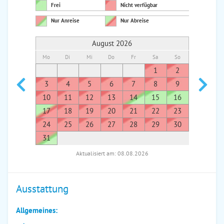
Frei
Nicht verfügbar
Nur Anreise
Nur Abreise
August 2026
Mo
Di
Mi
Do
Fr
Sa
So
Mo
Di
1
2
1
3
4
5
6
7
8
9
7
8
10
11
12
13
14
15
16
14
1
17
18
19
20
21
22
23
21
2
24
25
26
27
28
29
30
28
2
31
Aktualisiert am: 08.08.2026
Ausstattung
Allgemeines: