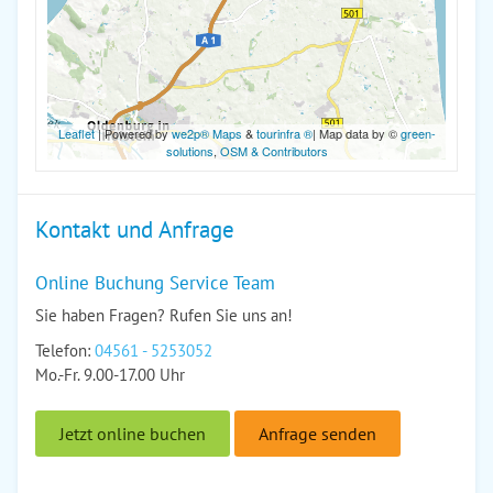
Leaflet
| Powered by
we2p® Maps
&
tourinfra ®
| Map data by ©
green-
solutions
,
OSM & Contributors
Kontakt und Anfrage
Online Buchung Service Team
Sie haben Fragen? Rufen Sie uns an!
Telefon:
04561 - 5253052
Mo.-Fr. 9.00-17.00 Uhr
Jetzt online buchen
Anfrage senden