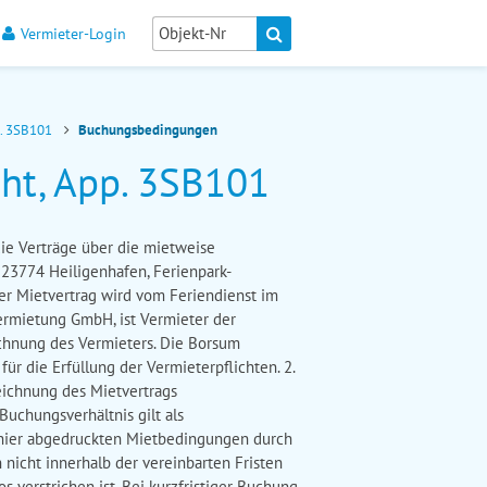
Vermieter-Login
p. 3SB101
Buchungsbedingungen
ht, App. 3SB101
erden, die sich als nicht vorhanden herausstellen (z.B. durch vom Mieter verursachte Bedienungsfehler), behalten wir uns das Recht vor, für etwaige Service- oder Hausmeistereinsätze unseres Personals oder beauftragter Dritter eine Pauschale von 20,00 € (innerhab unserer Öffnungszeiten) bzw. 50,00 € (außerhalb unserer Öffnungszeiten) zu berechnen. Gleiches gilt für die Öffnung der Tür bei Verlust des Schlüssels oder Bedienfehlern der Schlüsseltresore bei Anreise. Sollten die tatsächlichen Kosten bei einer Drittanbieterbeauftragung höher sein als die Pauschale, können wir diese dem Mieter als Schadenersatz in Rechnung stellen, wenn der Mieter schuldhaft gehandelt hat. 6. An- und Restzahlung Die in der Buchungsbestätigung des Feriendienstes genannte Anzahlung (25 % des Gesamtreisepreises) ist innerhalb von 5 Tagen auf das angegebene Konto zu zahlen. Der Restbetrag ist spätestens 21 Tage vor Anreise zu begleichen. Die vereinbarten Preise schließen die jeweilige gesetzl. Mehrwertsteuer ein. 7. Kündigung & Stornierung Der Mieter kann den Mietvertrag bis 60 Tage vor dem vereinbarten Mietbeginn kündigen. Bei einer Kündigung ist eine Stornogebühr von 60, € zu leisten. Bei einem späteren Rücktritt ist die gesamte vereinbarte Miete zu zahlen, sofern es nicht gelingt, das Mietobjekt noch anderweitig zu belegen (mindestens jedoch die Stornogebühr von 60, €). Trotz der Stornierung halten Sie sich bitte an die Zahlungsfristen aus Ihrer Buchungsbestätigung. Im Nachgang erhalten Sie dann eine Abrechnung von uns, aus welcher ersichtlich ist, welche Tage neu vermietet wurden und wie hoch Ihr Erstattungsbetrag ausfällt Wir empfehlen den Abschluss einer Reiserücktrittversicherung. Bei späterer Anreise als gebucht entfällt der Anspruch auf das gebuchte Appartement; es entfällt jeder Anspruch auch auf ein anderes Appartement -, wenn nicht spätestens am Anreisetag fernmündlich oder schriftlich die spätere Anreise mitgeteilt wird. Der Vermieter ist berechtigt, den Vertrag im Rahmen der gesetzlichen Bestimmungen fristlos zu kündigen: a) in Fällen von höherer Gewalt, Krieg, Streik, und sonstigen wichtigen Gründen b) wenn der Mieter eine