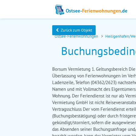
Zurück zum Objekt
Ostsee-Ferienwohnungen
Heiligenhafen/We
Buchungsbeding
Borsum Vermietung 1. Geltungsbereich Die nachfolgenden Allgemeinen Geschäftsbedingungen (AGB) gelten für die Verträge über die mietweise Überlassung von Ferienwohnungen im Verhältnis zwischen dem Mieter und der Firma Borsum Vermietung GmbH, 23774 Heiligenhafen, Ferienpark-Ladenzeile, Telefon (04362/2623) nachstehend Feriendienst genannt sowie dem Vermieter der Ferienwohnung. Der Mietvertrag wird vom Feriendienst im Namen und mit Vollmacht des Eigentümers der jeweiligen Ferienwohnung abgeschlossen. Dieser, nicht Borsum Vermietung GmbH, ist Vermieter der Wohnung. Der Feriendienst ist nur als Vermittler tätig und erbringt die Vermietungsleistung im Namen und für Rechnung des Vermieters. Die Borsum Vermietung GmbH ist nicht Reiseveranstalter im Sinne von § 651a Abs. 1 BGB. Der Vermieter haftet ausschließlich für die Erfüllung der Vermieterpflichten. 2. Vertragsschluss Der vom Feriendienst erteilte Reservierungsauftrag gilt als Vertrag, durch die Bestätigung/Unterzeichnung des Mietvertrags (Buchungsbestätigung) oder durch fristgerechte Zahlung der im Vertrag genannten Anzahlung/Gesamtbetrag. Das Buchungsverhältnis gilt als gekündigt/storniert, sofern die ausgewiesene und fällige Anzahlung nicht bezahlt wird. Der Mieter akzeptiert die hier abgedruckten Mietbedingungen durch das Absenden seiner Buchungsanfrage und/oder die geleistete Anzahlung. Wenn die Miete und/oder Nebenkosten nicht innerhalb der vereinbarten Fristen bezahlt werden, kann der Vermieter vom Vertrag kündigen, wenn eine angemessene Nachfrist von 5 Tagen erfolglos verstrichen ist. Bei kurzfristiger Buchung (weniger als eine Woche vor Mietbeginn) kann der Vermieter am Tag vor Mietbeginn vom Vertrag zurücktreten. Der Mieter ist in diesem Fall gemäß der Stornierungsregelung schadenersatzpflichtig. Der Mietpreis beinhaltet die Verbrauchskosten für Strom, Wasser und Heizung. Die Kurtaxe ist sep. auf dem Mietvertrag ausgewiesen. Die Kurtaxe ist nicht im Preis enthalten und ist zusätzlich zum Mietpreis zu entrichten. Der Vermittler handelt als Bevollmächtigter des Vermieters. Er vereinnahmt die Zahlungen des Mieters treuhänderisch für den Vermieter, behandelt sie als durchlaufende Gelder und leitet diese an den Vermieter weiter. Die Preise und Leistungen ergeben sich aus der jeweils gültigen Buchungsbestätigung und umfassen nur die dort bezeichneten Leistungen. Ein Anspruch auf Zuweisung einer bestimmten Ferienwohnung besteht nicht. Ungeachtet der Tatsache, dass im Vertrag eine bestimmte Wohnung aufgeführt ist, können gegen den Feriendienst im Falle einer Umbuchung aus wichtigem Grund keine Ansprüche hergeleitet werden. 3. Mietgegenstand Das Vertragsverhältnis umfasst das auf dem Mietvertrag genannte Objekt. Alle Objekte sind vollständig möbliert und ausgestattet. Bettwäsche, Handtücher und Kinderhochstuhl gehören nicht zum Mietgegenstand, können jedoch gegen Entgelt geliehen werden. Die vereinbarte Mietzeit ist bindend. Eine verfrühte Abreise oder spätere Anreise werden nicht erstattet